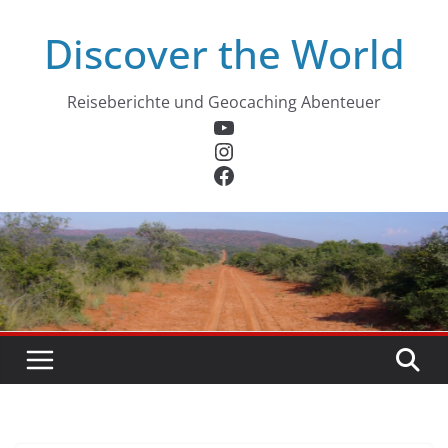
Zum
Discover the World
Inhalt
springen
Reiseberichte und Geocaching Abenteuer
YouTube
Instagram
Facebook