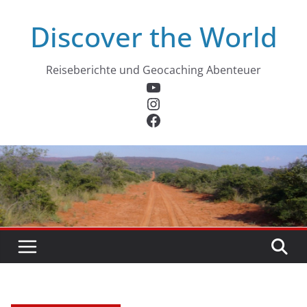
Zum
Discover the World
Inhalt
springen
Reiseberichte und Geocaching Abenteuer
YouTube
Instagram
Facebook