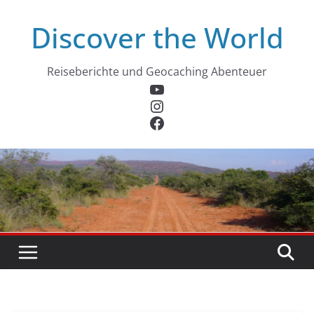
Zum
Discover the World
Inhalt
springen
Reiseberichte und Geocaching Abenteuer
YouTube
Instagram
Facebook