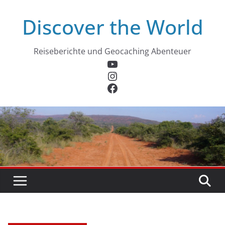
Zum
Discover the World
Inhalt
springen
Reiseberichte und Geocaching Abenteuer
YouTube
Instagram
Facebook