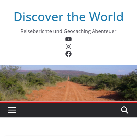
Zum
Discover the World
Inhalt
springen
Reiseberichte und Geocaching Abenteuer
YouTube
Instagram
Facebook