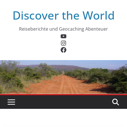
Zum
Discover the World
Inhalt
springen
Reiseberichte und Geocaching Abenteuer
YouTube
Instagram
Facebook