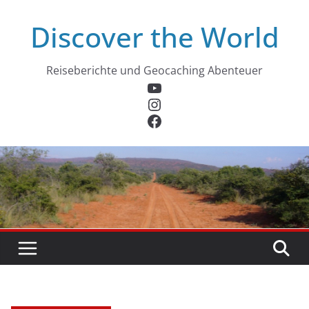
Zum
Discover the World
Inhalt
springen
Reiseberichte und Geocaching Abenteuer
YouTube
Instagram
Facebook